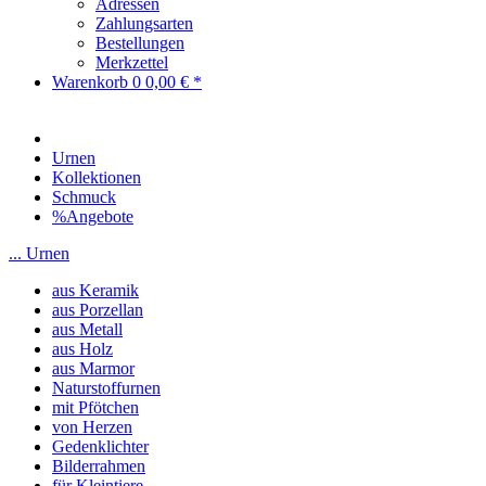
Adressen
Zahlungsarten
Bestellungen
Merkzettel
Warenkorb
0
0,00 € *
Urnen
Kollektionen
Schmuck
%Angebote
... Urnen
aus Keramik
aus Porzellan
aus Metall
aus Holz
aus Marmor
Naturstoffurnen
mit Pfötchen
von Herzen
Gedenklichter
Bilderrahmen
für Kleintiere