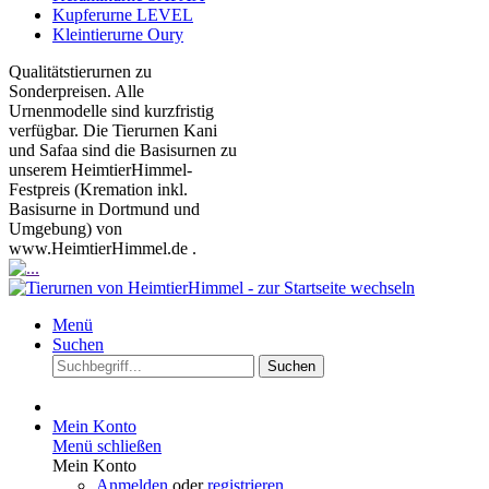
Kupferurne LEVEL
Kleintierurne Oury
Qualitätstierurnen zu
Sonderpreisen. Alle
Urnenmodelle sind kurzfristig
verfügbar. Die Tierurnen Kani
und Safaa sind die Basisurnen zu
unserem HeimtierHimmel-
Festpreis (Kremation inkl.
Basisurne in Dortmund und
Umgebung) von
www.HeimtierHimmel.de .
Menü
Suchen
Suchen
Mein Konto
Menü schließen
Mein Konto
Anmelden
oder
registrieren