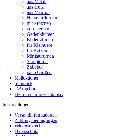
aus Metall
aus Holz
aus Marmor
Naturstoffurnen
mit Pfötchen
von Herzen
Gedenklichter
Bilderrahmen
für Kleintiere
für Katzen
Miniatururnen
Skulpturen
Zubehör
nach Größen
Kollektionen
Schmuck
%Angebote
HeimtierHimmel Inklusiv
Informationen
Versandinformationen
Zahlungsbedingungen
Widerrufsrecht
Datenschutz