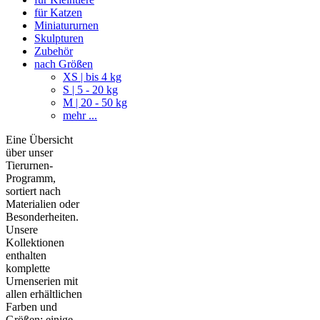
für Katzen
Miniatururnen
Skulpturen
Zubehör
nach Größen
XS | bis 4 kg
S | 5 - 20 kg
M | 20 - 50 kg
mehr ...
Eine Übersicht
über unser
Tierurnen-
Programm,
sortiert nach
Materialien oder
Besonderheiten.
Unsere
Kollektionen
enthalten
komplette
Urnenserien mit
allen erhältlichen
Farben und
Größen; einige