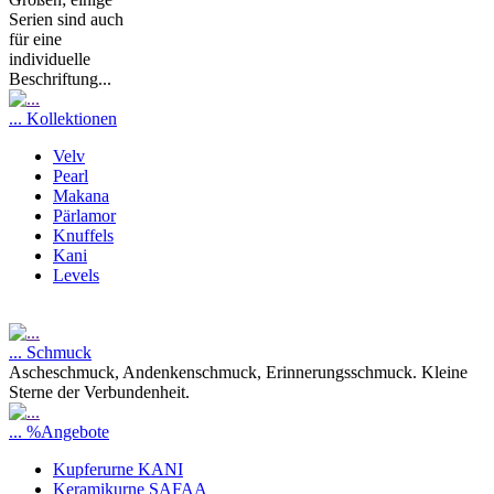
Serien sind auch
für eine
individuelle
Beschriftung...
... Kollektionen
Velv
Pearl
Makana
Pärlamor
Knuffels
Kani
Levels
... Schmuck
Ascheschmuck, Andenkenschmuck, Erinnerungsschmuck. Kleine
Sterne der Verbundenheit.
... %Angebote
Kupferurne KANI
Keramikurne SAFAA