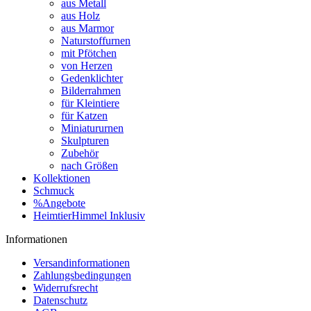
aus Metall
aus Holz
aus Marmor
Naturstoffurnen
mit Pfötchen
von Herzen
Gedenklichter
Bilderrahmen
für Kleintiere
für Katzen
Miniatururnen
Skulpturen
Zubehör
nach Größen
Kollektionen
Schmuck
%Angebote
HeimtierHimmel Inklusiv
Informationen
Versandinformationen
Zahlungsbedingungen
Widerrufsrecht
Datenschutz