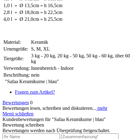
1,0 l
»
Ø
13,5cm
»
h
16,5cm
2,8 l
»
Ø
18,0cm
»
h
22,5cm
4,0 l
»
Ø
21,0cm
»
h
25,5cm
Material:
Keramik
Urnengröße:
S, M, XL
3 kg - 20 kg, 20 kg - 50 kg, 50 kg - 60 kg, über 60
Tiergröße:
kg
Verwendung:
Innenbereich - Indoor
Beschriftung:
nein
"Safaa Keramikurne | blau"
Fragen zum Artikel?
Bewertungen
0
Bewertungen lesen, schreiben und diskutieren...
mehr
Menü schließen
Kundenbewertungen für "Safaa Keramikurne | blau"
Bewertung schreiben
Bewertungen werden nach Überprüfung freigeschaltet.