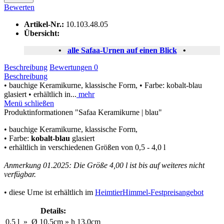
Bewerten
Artikel-Nr.:
10.103.48.05
Übersicht:
•
alle Safaa-Urnen auf einen Blick
•
Beschreibung
Bewertungen
0
Beschreibung
• bauchige Keramikurne, klassische Form, • Farbe: kobalt-blau
glasiert • erhältlich in...
mehr
Menü schließen
Produktinformationen "Safaa Keramikurne | blau"
• bauchige Keramikurne, klassische Form,
• Farbe:
kobalt-blau
glasiert
• erhältlich in verschiedenen Größen von 0,5 - 4,0 l
Anmerkung 01.2025: Die Größe 4,00 l ist bis auf weiteres nicht
verfügbar.
• diese Urne ist erhältlich im
HeimtierHimmel-Festpreisangebot
Details:
0,5 l
»
Ø
10,5cm
»
h
13,0cm