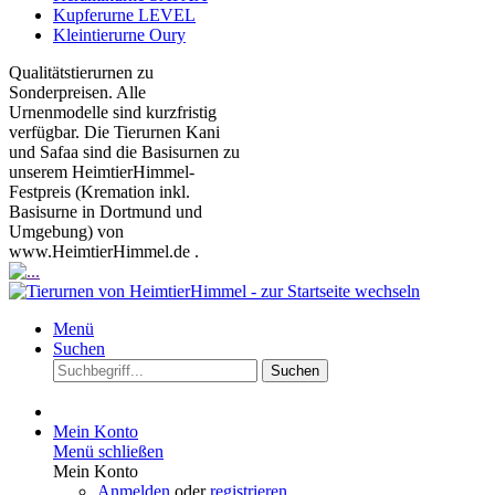
Kupferurne LEVEL
Kleintierurne Oury
Qualitätstierurnen zu
Sonderpreisen. Alle
Urnenmodelle sind kurzfristig
verfügbar. Die Tierurnen Kani
und Safaa sind die Basisurnen zu
unserem HeimtierHimmel-
Festpreis (Kremation inkl.
Basisurne in Dortmund und
Umgebung) von
www.HeimtierHimmel.de .
Menü
Suchen
Suchen
Mein Konto
Menü schließen
Mein Konto
Anmelden
oder
registrieren