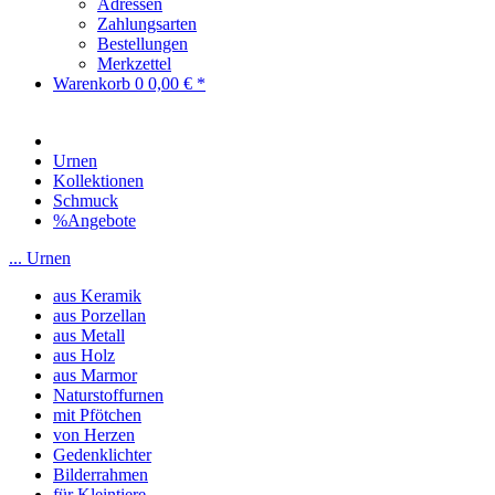
Adressen
Zahlungsarten
Bestellungen
Merkzettel
Warenkorb
0
0,00 € *
Urnen
Kollektionen
Schmuck
%Angebote
... Urnen
aus Keramik
aus Porzellan
aus Metall
aus Holz
aus Marmor
Naturstoffurnen
mit Pfötchen
von Herzen
Gedenklichter
Bilderrahmen
für Kleintiere