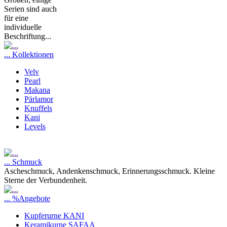
Serien sind auch
für eine
individuelle
Beschriftung...
... Kollektionen
Velv
Pearl
Makana
Pärlamor
Knuffels
Kani
Levels
... Schmuck
Ascheschmuck, Andenkenschmuck, Erinnerungsschmuck. Kleine
Sterne der Verbundenheit.
... %Angebote
Kupferurne KANI
Keramikurne SAFAA