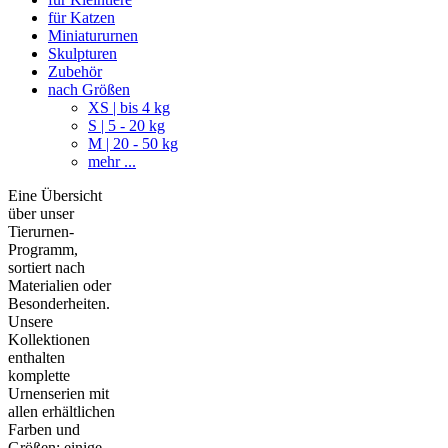
für Katzen
Miniatururnen
Skulpturen
Zubehör
nach Größen
XS | bis 4 kg
S | 5 - 20 kg
M | 20 - 50 kg
mehr ...
Eine Übersicht
über unser
Tierurnen-
Programm,
sortiert nach
Materialien oder
Besonderheiten.
Unsere
Kollektionen
enthalten
komplette
Urnenserien mit
allen erhältlichen
Farben und
Größen; einige