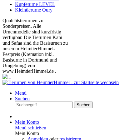
Kupferurne LEVEL
Kleintierurne Oury
Qualitätstierurnen zu
Sonderpreisen. Alle
Urnenmodelle sind kurzfristig
verfügbar. Die Tierurnen Kani
und Safaa sind die Basisurnen zu
unserem HeimtierHimmel-
Festpreis (Kremation inkl.
Basisurne in Dortmund und
Umgebung) von
www.HeimtierHimmel.de .
Menü
Suchen
Suchen
Mein Konto
Menü schließen
Mein Konto
Anmelden
oder
registrieren