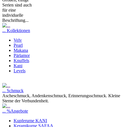
Serien sind auch
für eine
individuelle
Beschriftung...
... Kollektionen
Velv
Pearl
Makana
Pärlamor
Knuffels
Kani
Levels
... Schmuck
Ascheschmuck, Andenkenschmuck, Erinnerungsschmuck. Kleine
Sterne der Verbundenheit.
... %Angebote
Kupferurne KANI
Keramikurne SAFAA