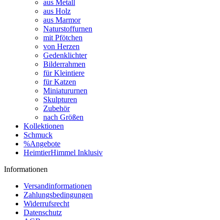
aus Metall
aus Holz
aus Marmor
Naturstoffurnen
mit Pfötchen
von Herzen
Gedenklichter
Bilderrahmen
für Kleintiere
für Katzen
Miniatururnen
Skulpturen
Zubehör
nach Größen
Kollektionen
Schmuck
%Angebote
HeimtierHimmel Inklusiv
Informationen
Versandinformationen
Zahlungsbedingungen
Widerrufsrecht
Datenschutz