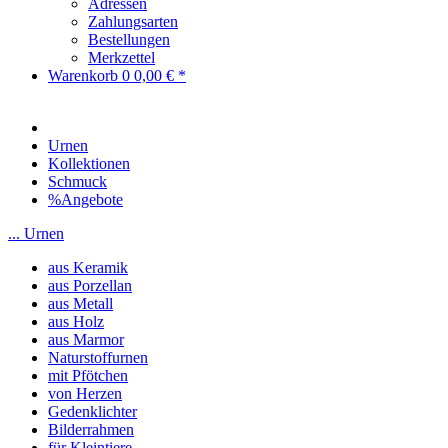
Adressen
Zahlungsarten
Bestellungen
Merkzettel
Warenkorb
0
0,00 € *
Urnen
Kollektionen
Schmuck
%Angebote
... Urnen
aus Keramik
aus Porzellan
aus Metall
aus Holz
aus Marmor
Naturstoffurnen
mit Pfötchen
von Herzen
Gedenklichter
Bilderrahmen
für Kleintiere