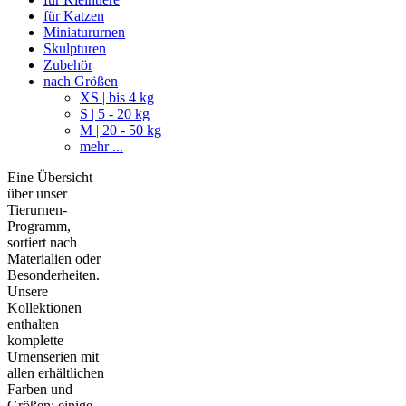
für Katzen
Miniatururnen
Skulpturen
Zubehör
nach Größen
XS | bis 4 kg
S | 5 - 20 kg
M | 20 - 50 kg
mehr ...
Eine Übersicht
über unser
Tierurnen-
Programm,
sortiert nach
Materialien oder
Besonderheiten.
Unsere
Kollektionen
enthalten
komplette
Urnenserien mit
allen erhältlichen
Farben und
Größen; einige