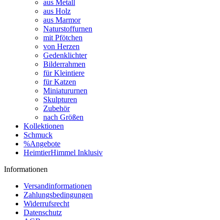
aus Metall
aus Holz
aus Marmor
Naturstoffurnen
mit Pfötchen
von Herzen
Gedenklichter
Bilderrahmen
für Kleintiere
für Katzen
Miniatururnen
Skulpturen
Zubehör
nach Größen
Kollektionen
Schmuck
%Angebote
HeimtierHimmel Inklusiv
Informationen
Versandinformationen
Zahlungsbedingungen
Widerrufsrecht
Datenschutz