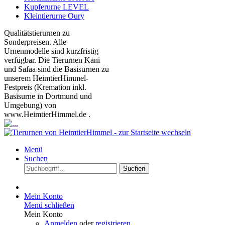
Kupferurne LEVEL
Kleintierurne Oury
Qualitätstierurnen zu
Sonderpreisen. Alle
Urnenmodelle sind kurzfristig
verfügbar. Die Tierurnen Kani
und Safaa sind die Basisurnen zu
unserem HeimtierHimmel-
Festpreis (Kremation inkl.
Basisurne in Dortmund und
Umgebung) von
www.HeimtierHimmel.de .
Menü
Suchen
Suchen
Mein Konto
Menü schließen
Mein Konto
Anmelden
oder
registrieren