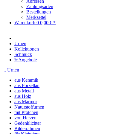
Adressen
Zahlungsarten
Bestellungen
Merkzettel
Warenkorb
0
0,00 € *
Urnen
Kollektionen
Schmuck
%Angebote
... Urnen
aus Keramik
aus Porzellan
aus Metall
aus Holz
aus Marmor
Naturstoffurnen
mit Pfötchen
von Herzen
Gedenklichter
Bilderrahmen
für Kleintiere