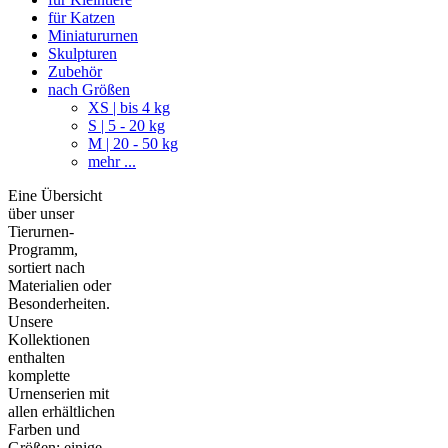
für Katzen
Miniatururnen
Skulpturen
Zubehör
nach Größen
XS | bis 4 kg
S | 5 - 20 kg
M | 20 - 50 kg
mehr ...
Eine Übersicht
über unser
Tierurnen-
Programm,
sortiert nach
Materialien oder
Besonderheiten.
Unsere
Kollektionen
enthalten
komplette
Urnenserien mit
allen erhältlichen
Farben und
Größen; einige