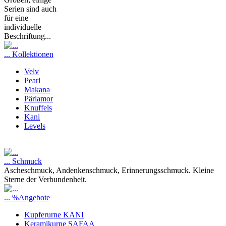
Serien sind auch
für eine
individuelle
Beschriftung...
... Kollektionen
Velv
Pearl
Makana
Pärlamor
Knuffels
Kani
Levels
... Schmuck
Ascheschmuck, Andenkenschmuck, Erinnerungsschmuck. Kleine
Sterne der Verbundenheit.
... %Angebote
Kupferurne KANI
Keramikurne SAFAA