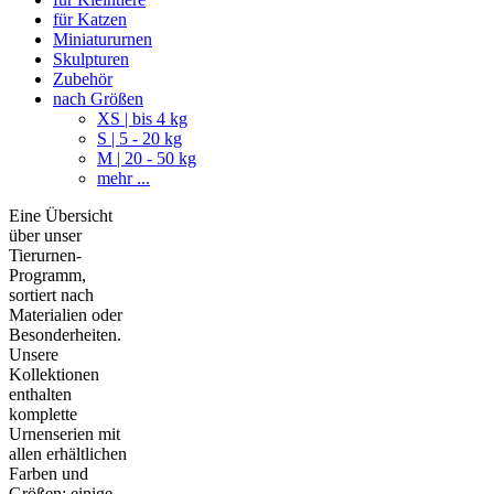
für Katzen
Miniatururnen
Skulpturen
Zubehör
nach Größen
XS | bis 4 kg
S | 5 - 20 kg
M | 20 - 50 kg
mehr ...
Eine Übersicht
über unser
Tierurnen-
Programm,
sortiert nach
Materialien oder
Besonderheiten.
Unsere
Kollektionen
enthalten
komplette
Urnenserien mit
allen erhältlichen
Farben und
Größen; einige