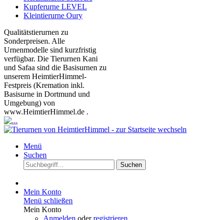
Kupferurne LEVEL
Kleintierurne Oury
Qualitätstierurnen zu
Sonderpreisen. Alle
Urnenmodelle sind kurzfristig
verfügbar. Die Tierurnen Kani
und Safaa sind die Basisurnen zu
unserem HeimtierHimmel-
Festpreis (Kremation inkl.
Basisurne in Dortmund und
Umgebung) von
www.HeimtierHimmel.de .
Menü
Suchen
Suchen
Mein Konto
Menü schließen
Mein Konto
Anmelden
oder
registrieren