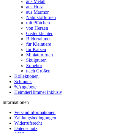
aus Metall
aus Holz
aus Marmor
Naturstoffurnen
mit Pfötchen
von Herzen
Gedenklichter
Bilderrahmen
für Kleintiere
für Katzen
Miniatururnen
Skulpturen
Zubehör
nach Größen
Kollektionen
Schmuck
%Angebote
HeimtierHimmel Inklusiv
Informationen
Versandinformationen
Zahlungsbedingungen
Widerrufsrecht
Datenschutz