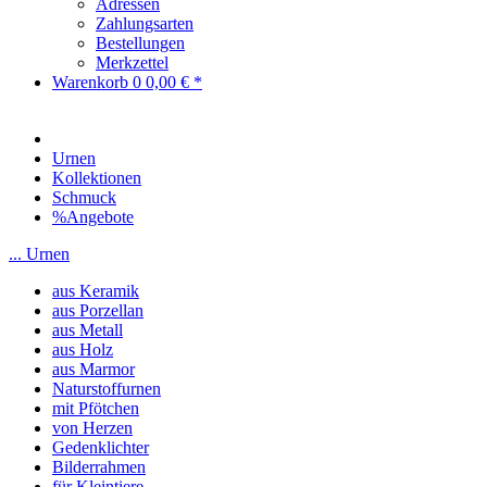
Adressen
Zahlungsarten
Bestellungen
Merkzettel
Warenkorb
0
0,00 € *
Urnen
Kollektionen
Schmuck
%Angebote
... Urnen
aus Keramik
aus Porzellan
aus Metall
aus Holz
aus Marmor
Naturstoffurnen
mit Pfötchen
von Herzen
Gedenklichter
Bilderrahmen
für Kleintiere