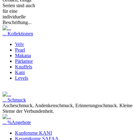
Serien sind auch
für eine
individuelle
Beschriftung...
... Kollektionen
Velv
Pearl
Makana
Pärlamor
Knuffels
Kani
Levels
... Schmuck
Ascheschmuck, Andenkenschmuck, Erinnerungsschmuck. Kleine
Sterne der Verbundenheit.
... %Angebote
Kupferurne KANI
Keramikurne SAFAA