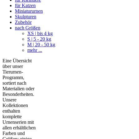
für Katzen
Miniatururnen
Skulpturen
Zubehör
nach Größen
XS | bis 4 kg
S | 5 - 20 kg
M | 20 - 50 kg
mehr ...
Eine Übersicht
über unser
Tierurnen-
Programm,
sortiert nach
Materialien oder
Besonderheiten.
Unsere
Kollektionen
enthalten
komplette
Urnenserien mit
allen erhältlichen
Farben und
Größen; einige