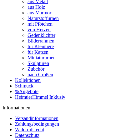
aus Metall
aus Holz
aus Marmor
Naturstoffurnen
mit Pfötchen
von Herzen
Gedenklichter
Bilderrahmen
für Kleintiere
für Katzen
Miniatururnen
Skulpturen
Zubehör
nach Größen
Kollektionen
Schmuck
%Angebote
HeimtierHimmel Inklusiv
Informationen
Versandinformationen
Zahlungsbedingungen
Widerrufsrecht
Datenschutz