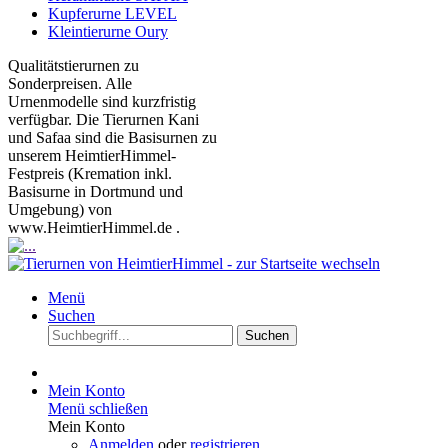
Kupferurne LEVEL
Kleintierurne Oury
Qualitätstierurnen zu
Sonderpreisen. Alle
Urnenmodelle sind kurzfristig
verfügbar. Die Tierurnen Kani
und Safaa sind die Basisurnen zu
unserem HeimtierHimmel-
Festpreis (Kremation inkl.
Basisurne in Dortmund und
Umgebung) von
www.HeimtierHimmel.de .
Menü
Suchen
Suchen
Mein Konto
Menü schließen
Mein Konto
Anmelden
oder
registrieren