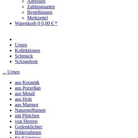
Adressen
Zahlungsarten
Bestellungen
Merkzettel
Warenkorb
0
0,00 € *
Urnen
Kollektionen
Schmuck
%Angebote
... Urnen
aus Keramik
aus Porzellan
aus Metall
aus Holz
aus Marmor
Naturstoffurnen
mit Pfötchen
von Herzen
Gedenklichter
Bilderrahmen
für Kleintiere