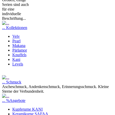
Serien sind auch
für eine
individuelle
Beschriftung...
... Kollektionen
Velv
Pearl
Makana
Pärlamor
Knuffels
Kani
Levels
... Schmuck
Ascheschmuck, Andenkenschmuck, Erinnerungsschmuck. Kleine
Sterne der Verbundenheit.
... %Angebote
Kupferurne KANI
Keramikurne SAFAA