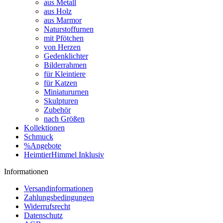
aus Metall
aus Holz
aus Marmor
Naturstoffurnen
mit Pfötchen
von Herzen
Gedenklichter
Bilderrahmen
für Kleintiere
für Katzen
Miniatururnen
Skulpturen
Zubehör
nach Größen
Kollektionen
Schmuck
%Angebote
HeimtierHimmel Inklusiv
Informationen
Versandinformationen
Zahlungsbedingungen
Widerrufsrecht
Datenschutz