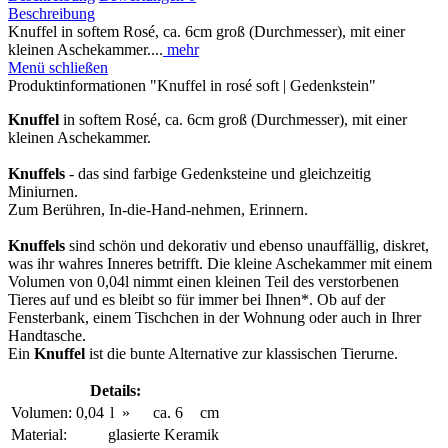
Beschreibung
Knuffel in softem Rosé, ca. 6cm groß (Durchmesser), mit einer
kleinen Aschekammer....
mehr
Menü schließen
Produktinformationen "Knuffel in rosé soft | Gedenkstein"
Knuffel
in softem Rosé, ca. 6cm groß (Durchmesser), mit einer
kleinen Aschekammer.
Knuffels
- das sind farbige Gedenksteine und gleichzeitig
Miniurnen.
Zum Berühren, In-die-Hand-nehmen, Erinnern.
Knuffels
sind schön und dekorativ und ebenso unauffällig, diskret,
was ihr wahres Inneres betrifft. Die kleine Aschekammer mit einem
Volumen von 0,04l nimmt einen kleinen Teil des verstorbenen
Tieres auf und es bleibt so für immer bei Ihnen*. Ob auf der
Fensterbank, einem Tischchen in der Wohnung oder auch in Ihrer
Handtasche.
Ein
Knuffel
ist die bunte Alternative zur klassischen Tierurne.
Details:
Volumen:
0,04
l
»
ca.
6
cm
Material:
glasierte Keramik