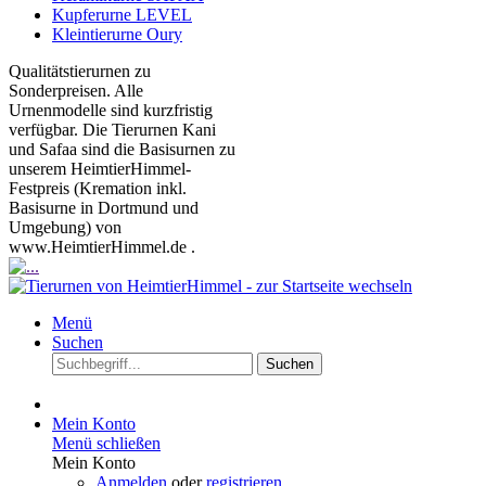
Kupferurne LEVEL
Kleintierurne Oury
Qualitätstierurnen zu
Sonderpreisen. Alle
Urnenmodelle sind kurzfristig
verfügbar. Die Tierurnen Kani
und Safaa sind die Basisurnen zu
unserem HeimtierHimmel-
Festpreis (Kremation inkl.
Basisurne in Dortmund und
Umgebung) von
www.HeimtierHimmel.de .
Menü
Suchen
Suchen
Mein Konto
Menü schließen
Mein Konto
Anmelden
oder
registrieren