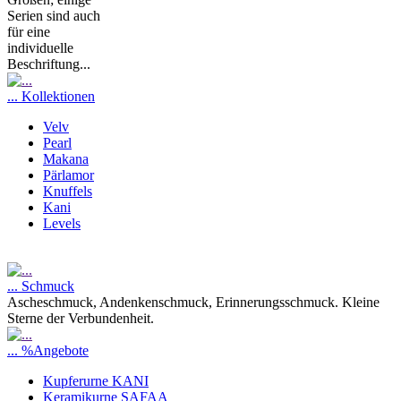
Serien sind auch
für eine
individuelle
Beschriftung...
... Kollektionen
Velv
Pearl
Makana
Pärlamor
Knuffels
Kani
Levels
... Schmuck
Ascheschmuck, Andenkenschmuck, Erinnerungsschmuck. Kleine
Sterne der Verbundenheit.
... %Angebote
Kupferurne KANI
Keramikurne SAFAA