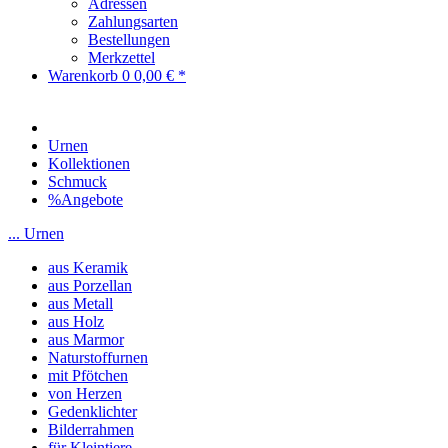
Adressen
Zahlungsarten
Bestellungen
Merkzettel
Warenkorb
0
0,00 € *
Urnen
Kollektionen
Schmuck
%Angebote
... Urnen
aus Keramik
aus Porzellan
aus Metall
aus Holz
aus Marmor
Naturstoffurnen
mit Pfötchen
von Herzen
Gedenklichter
Bilderrahmen
für Kleintiere