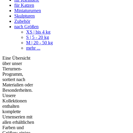
für Katzen
Miniatururnen
Skulpturen
Zubehör
nach Größen
XS | bis 4 kg
S | 5 - 20 kg
M | 20 - 50 kg
mehr ...
Eine Übersicht
über unser
Tierurnen-
Programm,
sortiert nach
Materialien oder
Besonderheiten.
Unsere
Kollektionen
enthalten
komplette
Urnenserien mit
allen erhältlichen
Farben und
Größen; einige