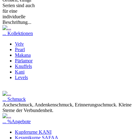
Serien sind auch
für eine
individuelle
Beschriftung...
... Kollektionen
Velv
Pearl
Makana
Pärlamor
Knuffels
Kani
Levels
... Schmuck
Ascheschmuck, Andenkenschmuck, Erinnerungsschmuck. Kleine
Sterne der Verbundenheit.
... %Angebote
Kupferurne KANI
Keramikurne SAFAA