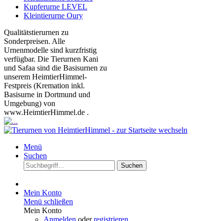
Kupferurne LEVEL
Kleintierurne Oury
Qualitätstierurnen zu
Sonderpreisen. Alle
Urnenmodelle sind kurzfristig
verfügbar. Die Tierurnen Kani
und Safaa sind die Basisurnen zu
unserem HeimtierHimmel-
Festpreis (Kremation inkl.
Basisurne in Dortmund und
Umgebung) von
www.HeimtierHimmel.de .
Menü
Suchen
Suchen
Mein Konto
Menü schließen
Mein Konto
Anmelden
oder
registrieren