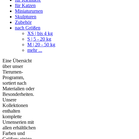
für Katzen
Miniatururnen
Skulpturen
Zubehör
nach Größen
XS | bis 4 kg
S | 5 - 20 kg
M | 20 - 50 kg
mehr ...
Eine Übersicht
über unser
Tierurnen-
Programm,
sortiert nach
Materialien oder
Besonderheiten.
Unsere
Kollektionen
enthalten
komplette
Urnenserien mit
allen erhältlichen
Farben und
Größen; einige