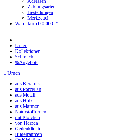
Adressen
Zahlungsarten
Bestellungen
Merkzettel
Warenkorb
0
0,00 € *
Urnen
Kollektionen
Schmuck
%Angebote
... Urnen
aus Keramik
aus Porzellan
aus Metall
aus Holz
aus Marmor
Naturstoffurnen
mit Pfötchen
von Herzen
Gedenklichter
Bilderrahmen
für Kleintiere