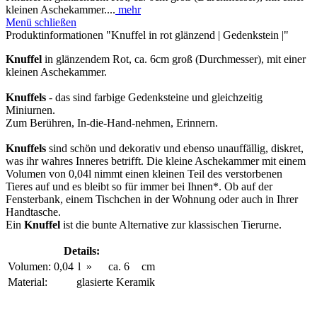
kleinen Aschekammer....
mehr
Menü schließen
Produktinformationen "Knuffel in rot glänzend | Gedenkstein |"
Knuffel
in glänzendem Rot, ca. 6cm groß (Durchmesser), mit einer
kleinen Aschekammer.
Knuffels
- das sind farbige Gedenksteine und gleichzeitig
Miniurnen.
Zum Berühren, In-die-Hand-nehmen, Erinnern.
Knuffels
sind schön und dekorativ und ebenso unauffällig, diskret,
was ihr wahres Inneres betrifft. Die kleine Aschekammer mit einem
Volumen von 0,04l nimmt einen kleinen Teil des verstorbenen
Tieres auf und es bleibt so für immer bei Ihnen*. Ob auf der
Fensterbank, einem Tischchen in der Wohnung oder auch in Ihrer
Handtasche.
Ein
Knuffel
ist die bunte Alternative zur klassischen Tierurne.
Details:
Volumen:
0,04
l
»
ca.
6
cm
Material:
glasierte Keramik