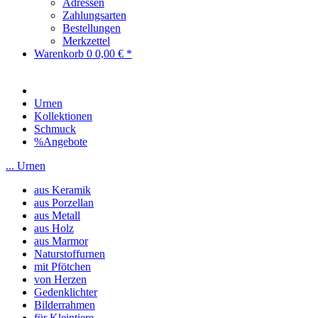
Adressen
Zahlungsarten
Bestellungen
Merkzettel
Warenkorb
0
0,00 € *
Urnen
Kollektionen
Schmuck
%Angebote
... Urnen
aus Keramik
aus Porzellan
aus Metall
aus Holz
aus Marmor
Naturstoffurnen
mit Pfötchen
von Herzen
Gedenklichter
Bilderrahmen
für Kleintiere