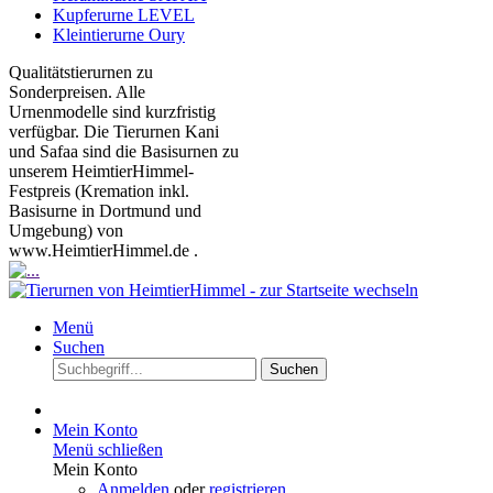
Kupferurne LEVEL
Kleintierurne Oury
Qualitätstierurnen zu
Sonderpreisen. Alle
Urnenmodelle sind kurzfristig
verfügbar. Die Tierurnen Kani
und Safaa sind die Basisurnen zu
unserem HeimtierHimmel-
Festpreis (Kremation inkl.
Basisurne in Dortmund und
Umgebung) von
www.HeimtierHimmel.de .
Menü
Suchen
Suchen
Mein Konto
Menü schließen
Mein Konto
Anmelden
oder
registrieren