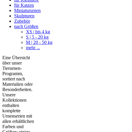
für Katzen
Miniatururnen
Skulpturen
Zubehör
nach Größen
XS | bis 4 kg
S | 5 - 20 kg
M | 20 - 50 kg
mehr ...
Eine Übersicht
über unser
Tierurnen-
Programm,
sortiert nach
Materialien oder
Besonderheiten.
Unsere
Kollektionen
enthalten
komplette
Urnenserien mit
allen erhältlichen
Farben und
Größen; einige