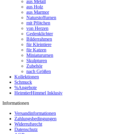
aus Metall
aus Holz
aus Marmor
Naturstoffurnen
mit Pfötchen
von Herzen
Gedenklichter
Bilderrahmen
für Kleintiere
für Katzen
Miniatururnen
Skulpturen
Zubehör
nach Größen
Kollektionen
Schmuck
%Angebote
HeimtierHimmel Inklusiv
Informationen
Versandinformationen
Zahlungsbedingungen
Widerrufsrecht
Datenschutz