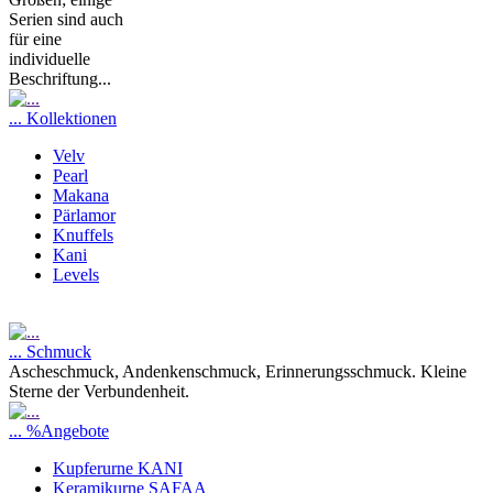
Serien sind auch
für eine
individuelle
Beschriftung...
... Kollektionen
Velv
Pearl
Makana
Pärlamor
Knuffels
Kani
Levels
... Schmuck
Ascheschmuck, Andenkenschmuck, Erinnerungsschmuck. Kleine
Sterne der Verbundenheit.
... %Angebote
Kupferurne KANI
Keramikurne SAFAA