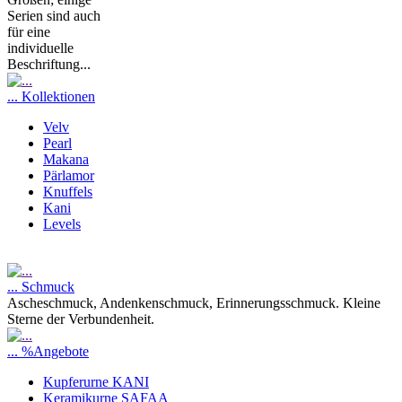
Serien sind auch
für eine
individuelle
Beschriftung...
... Kollektionen
Velv
Pearl
Makana
Pärlamor
Knuffels
Kani
Levels
... Schmuck
Ascheschmuck, Andenkenschmuck, Erinnerungsschmuck. Kleine
Sterne der Verbundenheit.
... %Angebote
Kupferurne KANI
Keramikurne SAFAA