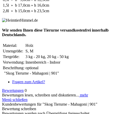
1,5l
»
b
17,0cm
»
h
16,0cm
2,8l
»
b
15,0cm
»
h
23,5cm
Wir senden Ihnen diese Tierurne versandkostenfrei innerhalb
Deutschlands.
Material:
Holz
Urnengröße:
S, M
Tiergröße:
3 kg - 20 kg, 20 kg - 50 kg
Verwendung:
Innenbereich - Indoor
Beschriftung:
optional
"Skog Tierurne - Mahagoni | 901"
Fragen zum Artikel?
Bewertungen
0
Bewertungen lesen, schreiben und diskutieren...
mehr
Menü schließen
Kundenbewertungen für "Skog Tierurne - Mahagoni | 901"
Bewertung schreiben
Bewertungen werden nach Überprüfung freigeschaltet.