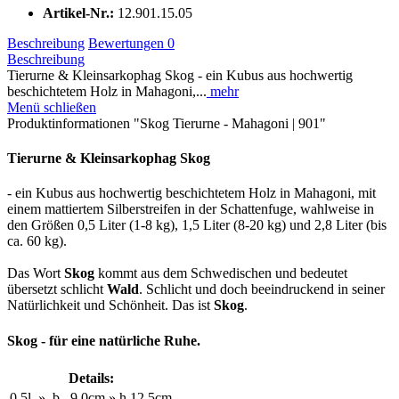
Artikel-Nr.:
12.901.15.05
Beschreibung
Bewertungen
0
Beschreibung
Tierurne & Kleinsarkophag Skog - ein Kubus aus hochwertig
beschichtetem Holz in Mahagoni,...
mehr
Menü schließen
Produktinformationen "Skog Tierurne - Mahagoni | 901"
Tierurne & Kleinsarkophag
Skog
- ein Kubus aus hochwertig beschichtetem Holz in Mahagoni, mit
einem mattiertem Silberstreifen in der Schattenfuge, wahlweise in
den Größen 0,5 Liter (1-8 kg), 1,5 Liter (8-20 kg) und 2,8 Liter (bis
ca. 60 kg).
Das Wort
Skog
kommt aus dem Schwedischen und bedeutet
übersetzt schlicht
Wald
. Schlicht und doch beeindruckend in seiner
Natürlichkeit und Schönheit. Das ist
Skog
.
Skog
- für eine natürliche Ruhe.
Details:
0,5l
»
b
9,0cm
»
h
12,5cm