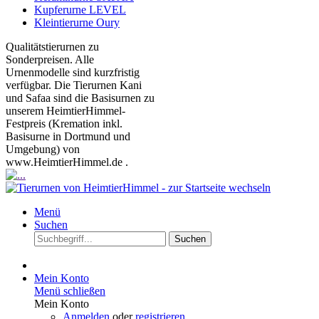
Kupferurne LEVEL
Kleintierurne Oury
Qualitätstierurnen zu
Sonderpreisen. Alle
Urnenmodelle sind kurzfristig
verfügbar. Die Tierurnen Kani
und Safaa sind die Basisurnen zu
unserem HeimtierHimmel-
Festpreis (Kremation inkl.
Basisurne in Dortmund und
Umgebung) von
www.HeimtierHimmel.de .
Menü
Suchen
Suchen
Mein Konto
Menü schließen
Mein Konto
Anmelden
oder
registrieren