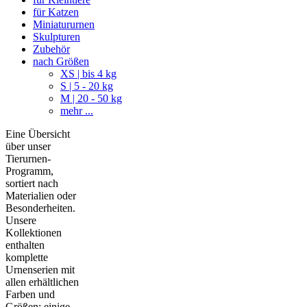
für Katzen
Miniatururnen
Skulpturen
Zubehör
nach Größen
XS | bis 4 kg
S | 5 - 20 kg
M | 20 - 50 kg
mehr ...
Eine Übersicht
über unser
Tierurnen-
Programm,
sortiert nach
Materialien oder
Besonderheiten.
Unsere
Kollektionen
enthalten
komplette
Urnenserien mit
allen erhältlichen
Farben und
Größen; einige