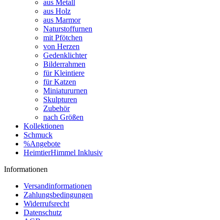
aus Metall
aus Holz
aus Marmor
Naturstoffurnen
mit Pfötchen
von Herzen
Gedenklichter
Bilderrahmen
für Kleintiere
für Katzen
Miniatururnen
Skulpturen
Zubehör
nach Größen
Kollektionen
Schmuck
%Angebote
HeimtierHimmel Inklusiv
Informationen
Versandinformationen
Zahlungsbedingungen
Widerrufsrecht
Datenschutz