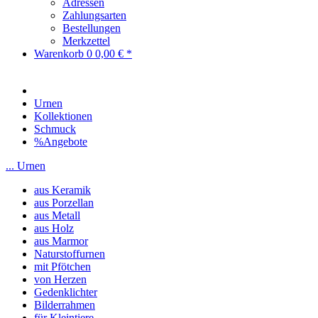
Adressen
Zahlungsarten
Bestellungen
Merkzettel
Warenkorb
0
0,00 € *
Urnen
Kollektionen
Schmuck
%Angebote
... Urnen
aus Keramik
aus Porzellan
aus Metall
aus Holz
aus Marmor
Naturstoffurnen
mit Pfötchen
von Herzen
Gedenklichter
Bilderrahmen
für Kleintiere