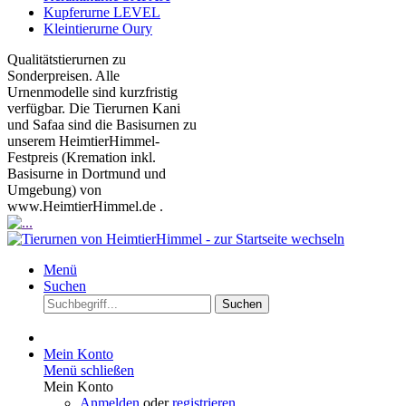
Kupferurne LEVEL
Kleintierurne Oury
Qualitätstierurnen zu
Sonderpreisen. Alle
Urnenmodelle sind kurzfristig
verfügbar. Die Tierurnen Kani
und Safaa sind die Basisurnen zu
unserem HeimtierHimmel-
Festpreis (Kremation inkl.
Basisurne in Dortmund und
Umgebung) von
www.HeimtierHimmel.de .
Menü
Suchen
Suchen
Mein Konto
Menü schließen
Mein Konto
Anmelden
oder
registrieren