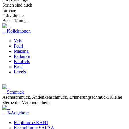
Serien sind auch
für eine
individuelle
Beschriftung...
... Kollektionen
Velv
Pearl
Makana
Pärlamor
Knuffels
Kani
Levels
... Schmuck
Ascheschmuck, Andenkenschmuck, Erinnerungsschmuck. Kleine
Sterne der Verbundenheit.
... %Angebote
Kupferurne KANI
Keramikurne SAFAA