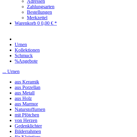
Adressen
Zahlungsarten
Bestellungen
Merkzettel
Warenkorb
0
0,00 € *
Urnen
Kollektionen
Schmuck
%Angebote
... Urnen
aus Keramik
aus Porzellan
aus Metall
aus Holz
aus Marmor
Naturstoffurnen
mit Pfötchen
von Herzen
Gedenklichter
Bilderrahmen
für Kleintiere