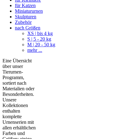
für Katzen
Miniatururnen
Skulpturen
Zubehör
nach Größen
XS | bis 4 kg
S | 5 - 20 kg
M | 20 - 50 kg
mehr ...
Eine Übersicht
über unser
Tierurnen-
Programm,
sortiert nach
Materialien oder
Besonderheiten.
Unsere
Kollektionen
enthalten
komplette
Urnenserien mit
allen erhältlichen
Farben und
Größen; einige