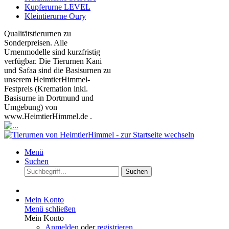
Kupferurne LEVEL
Kleintierurne Oury
Qualitätstierurnen zu
Sonderpreisen. Alle
Urnenmodelle sind kurzfristig
verfügbar. Die Tierurnen Kani
und Safaa sind die Basisurnen zu
unserem HeimtierHimmel-
Festpreis (Kremation inkl.
Basisurne in Dortmund und
Umgebung) von
www.HeimtierHimmel.de .
Menü
Suchen
Suchen
Mein Konto
Menü schließen
Mein Konto
Anmelden
oder
registrieren