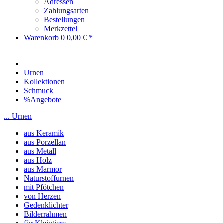
Adressen
Zahlungsarten
Bestellungen
Merkzettel
Warenkorb
0
0,00 € *
Urnen
Kollektionen
Schmuck
%Angebote
... Urnen
aus Keramik
aus Porzellan
aus Metall
aus Holz
aus Marmor
Naturstoffurnen
mit Pfötchen
von Herzen
Gedenklichter
Bilderrahmen
für Kleintiere