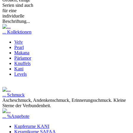
Serien sind auch
für eine
individuelle
Beschriftung...
... Kollektionen
Velv
Pearl
Makana
Pärlamor
Knuffels
Kani
Levels
... Schmuck
Ascheschmuck, Andenkenschmuck, Erinnerungsschmuck. Kleine
Sterne der Verbundenheit.
... %Angebote
Kupferurne KANI
Keramikurne SAFAA