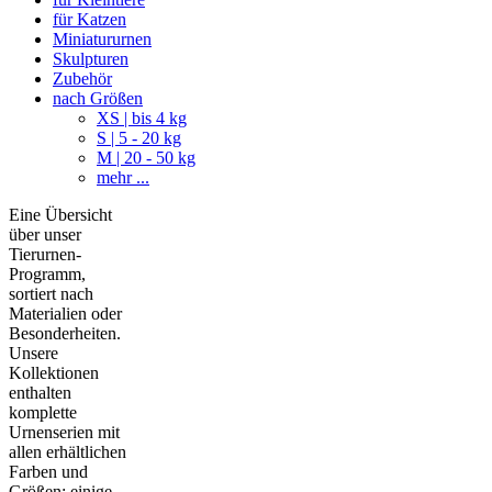
für Katzen
Miniatururnen
Skulpturen
Zubehör
nach Größen
XS | bis 4 kg
S | 5 - 20 kg
M | 20 - 50 kg
mehr ...
Eine Übersicht
über unser
Tierurnen-
Programm,
sortiert nach
Materialien oder
Besonderheiten.
Unsere
Kollektionen
enthalten
komplette
Urnenserien mit
allen erhältlichen
Farben und
Größen; einige