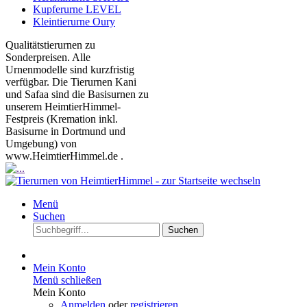
Kupferurne LEVEL
Kleintierurne Oury
Qualitätstierurnen zu
Sonderpreisen. Alle
Urnenmodelle sind kurzfristig
verfügbar. Die Tierurnen Kani
und Safaa sind die Basisurnen zu
unserem HeimtierHimmel-
Festpreis (Kremation inkl.
Basisurne in Dortmund und
Umgebung) von
www.HeimtierHimmel.de .
Menü
Suchen
Suchen
Mein Konto
Menü schließen
Mein Konto
Anmelden
oder
registrieren