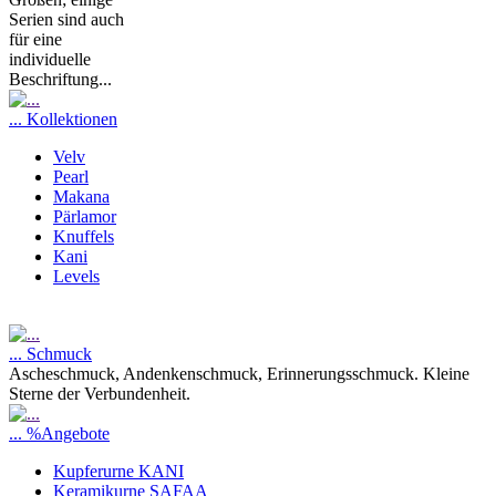
Serien sind auch
für eine
individuelle
Beschriftung...
... Kollektionen
Velv
Pearl
Makana
Pärlamor
Knuffels
Kani
Levels
... Schmuck
Ascheschmuck, Andenkenschmuck, Erinnerungsschmuck. Kleine
Sterne der Verbundenheit.
... %Angebote
Kupferurne KANI
Keramikurne SAFAA