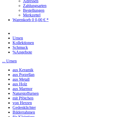
Adressen
Zahlungsarten
Bestellungen
Merkzettel
Warenkorb
0
0,00 € *
Urnen
Kollektionen
Schmuck
%Angebote
... Urnen
aus Keramik
aus Porzellan
aus Metall
aus Holz
aus Marmor
Naturstoffurnen
mit Pfötchen
von Herzen
Gedenklichter
Bilderrahmen
für Kleintiere