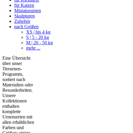
für Katzen
Miniatururnen
Skulpturen
Zubehör
nach Größen
XS | bis 4 kg
S | 5 - 20 kg
M | 20 - 50 kg
mehr ...
Eine Übersicht
über unser
Tierurnen-
Programm,
sortiert nach
Materialien oder
Besonderheiten.
Unsere
Kollektionen
enthalten
komplette
Urnenserien mit
allen erhältlichen
Farben und
Größen; einige