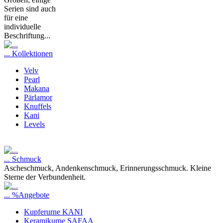
Serien sind auch
für eine
individuelle
Beschriftung...
... Kollektionen
Velv
Pearl
Makana
Pärlamor
Knuffels
Kani
Levels
... Schmuck
Ascheschmuck, Andenkenschmuck, Erinnerungsschmuck. Kleine
Sterne der Verbundenheit.
... %Angebote
Kupferurne KANI
Keramikurne SAFAA