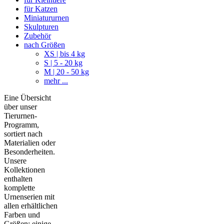
für Katzen
Miniatururnen
Skulpturen
Zubehör
nach Größen
XS | bis 4 kg
S | 5 - 20 kg
M | 20 - 50 kg
mehr ...
Eine Übersicht
über unser
Tierurnen-
Programm,
sortiert nach
Materialien oder
Besonderheiten.
Unsere
Kollektionen
enthalten
komplette
Urnenserien mit
allen erhältlichen
Farben und
Größen; einige