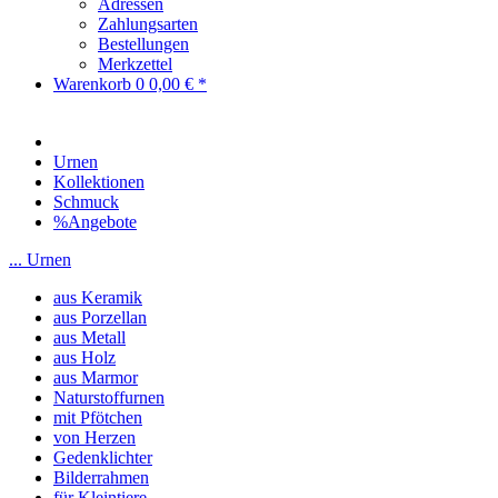
Adressen
Zahlungsarten
Bestellungen
Merkzettel
Warenkorb
0
0,00 € *
Urnen
Kollektionen
Schmuck
%Angebote
... Urnen
aus Keramik
aus Porzellan
aus Metall
aus Holz
aus Marmor
Naturstoffurnen
mit Pfötchen
von Herzen
Gedenklichter
Bilderrahmen
für Kleintiere