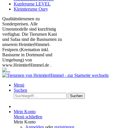
Kupferurne LEVEL
Kleintierurne Oury
Qualitätstierurnen zu
Sonderpreisen. Alle
Urnenmodelle sind kurzfristig
verfügbar. Die Tierurnen Kani
und Safaa sind die Basisurnen zu
unserem HeimtierHimmel-
Festpreis (Kremation inkl.
Basisurne in Dortmund und
Umgebung) von
www.HeimtierHimmel.de .
Menü
Suchen
Suchen
Mein Konto
Menü schließen
Mein Konto
Anmelden
oder
registrieren