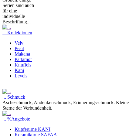
Serien sind auch
für eine
individuelle
Beschriftung...
... Kollektionen
Velv
Pearl
Makana
Pärlamor
Knuffels
Kani
Levels
... Schmuck
Ascheschmuck, Andenkenschmuck, Erinnerungsschmuck. Kleine
Sterne der Verbundenheit.
... %Angebote
Kupferurne KANI
Keramikurne SAFAA