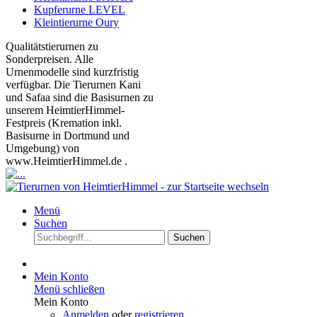
Kupferurne LEVEL
Kleintierurne Oury
Qualitätstierurnen zu
Sonderpreisen. Alle
Urnenmodelle sind kurzfristig
verfügbar. Die Tierurnen Kani
und Safaa sind die Basisurnen zu
unserem HeimtierHimmel-
Festpreis (Kremation inkl.
Basisurne in Dortmund und
Umgebung) von
www.HeimtierHimmel.de .
Menü
Suchen
Suchen
Mein Konto
Menü schließen
Mein Konto
Anmelden
oder
registrieren