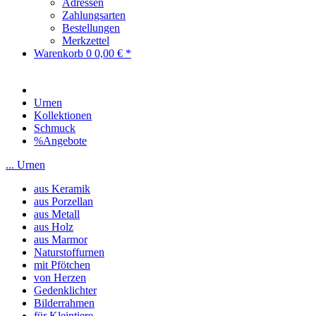
Adressen
Zahlungsarten
Bestellungen
Merkzettel
Warenkorb
0
0,00 € *
Urnen
Kollektionen
Schmuck
%Angebote
... Urnen
aus Keramik
aus Porzellan
aus Metall
aus Holz
aus Marmor
Naturstoffurnen
mit Pfötchen
von Herzen
Gedenklichter
Bilderrahmen
für Kleintiere