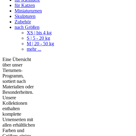
für Katzen
Miniatururnen
Skulpturen
Zubehör
nach Größen
XS | bis 4 kg
S | 5 - 20 kg
M | 20 - 50 kg
mehr ...
Eine Übersicht
über unser
Tierurnen-
Programm,
sortiert nach
Materialien oder
Besonderheiten.
Unsere
Kollektionen
enthalten
komplette
Urnenserien mit
allen erhältlichen
Farben und
Größen; einige