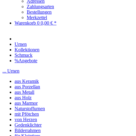
Adressen
Zahlungsarten
Bestellungen
Merkzettel
Warenkorb
0
0,00 € *
Urnen
Kollektionen
Schmuck
%Angebote
... Urnen
aus Keramik
aus Porzellan
aus Metall
aus Holz
aus Marmor
Naturstoffurnen
mit Pfötchen
von Herzen
Gedenklichter
Bilderrahmen
für Kleintiere