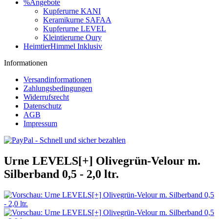
%Angebote
Kupferurne KANI
Keramikurne SAFAA
Kupferurne LEVEL
Kleintierurne Oury
HeimtierHimmel Inklusiv
Informationen
Versandinformationen
Zahlungsbedingungen
Widerrufsrecht
Datenschutz
AGB
Impressum
Urne LEVELS[+] Olivegrün-Velour m.
Silberband 0,5 - 2,0 ltr.