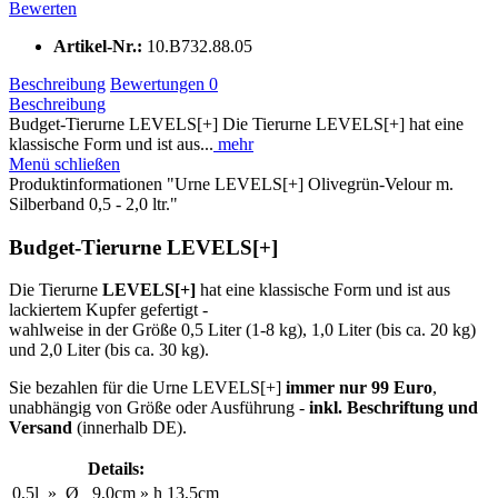
Bewerten
Artikel-Nr.:
10.B732.88.05
Beschreibung
Bewertungen
0
Beschreibung
Budget-Tierurne LEVELS[+] Die Tierurne LEVELS[+] hat eine
klassische Form und ist aus...
mehr
Menü schließen
Produktinformationen "Urne LEVELS[+] Olivegrün-Velour m.
Silberband 0,5 - 2,0 ltr."
Budget-Tierurne
LEVELS[+]
Die Tierurne
LEVELS[+]
hat eine klassische Form und ist aus
lackiertem Kupfer gefertigt -
wahlweise in der Größe 0,5 Liter (1-8 kg), 1,0 Liter (bis ca. 20 kg)
und 2,0 Liter (bis ca. 30 kg).
Sie bezahlen für die Urne LEVELS[+]
immer nur 99 Euro
,
unabhängig von Größe oder Ausführung -
inkl. Beschriftung und
Versand
(innerhalb DE).
Details:
0,5l
»
Ø
9,0cm
»
h
13,5cm