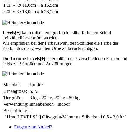
1,0l
»
Ø
11,0cm
»
h
16,5cm
2,0l
»
Ø
13,0cm
»
h
23,5cm
Levels[+]
kann mit einem gold- oder silberfarbenen Schild
individuell beschriftet werden.
Wir empfehlen bei der Farbauswahl des Schildes die Farbe des
Zierbandes der gewählten Urne zu berücksichtigen.
Die Tierurne
Levels[+]
ist erhältlich in 7 verschiedenen Farben und
je bis zu 3 Größen und Ausführungen.
Material:
Kupfer
Urnengröße:
S, M
Tiergröße:
3 kg - 20 kg, 20 kg - 50 kg
Verwendung:
Innenbereich - Indoor
Beschriftung:
ja
"Urne LEVELS[+] Olivegrün-Velour m. Silberband 0,5 - 2,0 ltr."
Fragen zum Artikel?