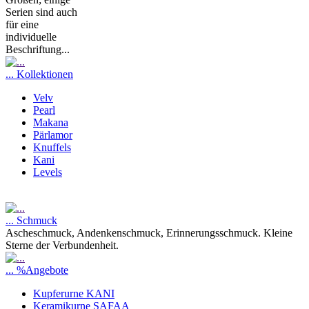
Serien sind auch
für eine
individuelle
Beschriftung...
... Kollektionen
Velv
Pearl
Makana
Pärlamor
Knuffels
Kani
Levels
... Schmuck
Ascheschmuck, Andenkenschmuck, Erinnerungsschmuck. Kleine
Sterne der Verbundenheit.
... %Angebote
Kupferurne KANI
Keramikurne SAFAA