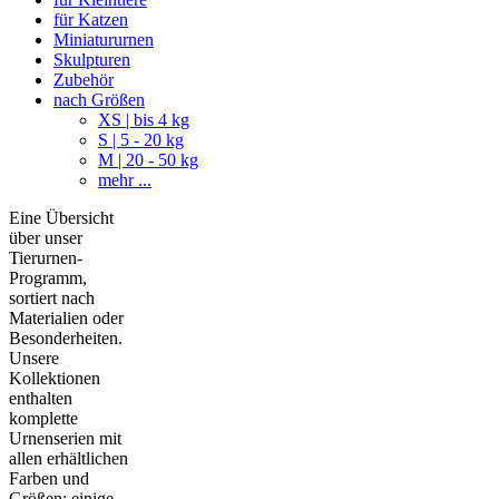
für Katzen
Miniatururnen
Skulpturen
Zubehör
nach Größen
XS | bis 4 kg
S | 5 - 20 kg
M | 20 - 50 kg
mehr ...
Eine Übersicht
über unser
Tierurnen-
Programm,
sortiert nach
Materialien oder
Besonderheiten.
Unsere
Kollektionen
enthalten
komplette
Urnenserien mit
allen erhältlichen
Farben und
Größen; einige