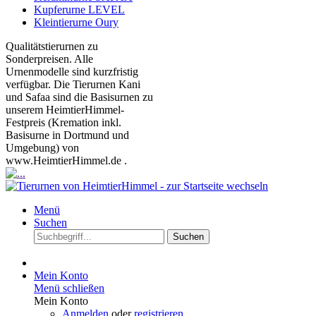
Kupferurne LEVEL
Kleintierurne Oury
Qualitätstierurnen zu
Sonderpreisen. Alle
Urnenmodelle sind kurzfristig
verfügbar. Die Tierurnen Kani
und Safaa sind die Basisurnen zu
unserem HeimtierHimmel-
Festpreis (Kremation inkl.
Basisurne in Dortmund und
Umgebung) von
www.HeimtierHimmel.de .
Menü
Suchen
Suchen
Mein Konto
Menü schließen
Mein Konto
Anmelden
oder
registrieren