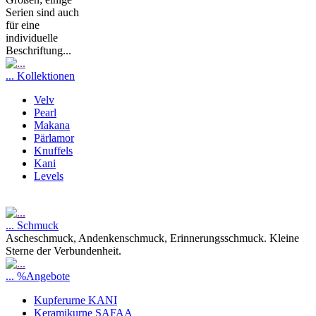
Serien sind auch
für eine
individuelle
Beschriftung...
... Kollektionen
Velv
Pearl
Makana
Pärlamor
Knuffels
Kani
Levels
... Schmuck
Ascheschmuck, Andenkenschmuck, Erinnerungsschmuck. Kleine
Sterne der Verbundenheit.
... %Angebote
Kupferurne KANI
Keramikurne SAFAA