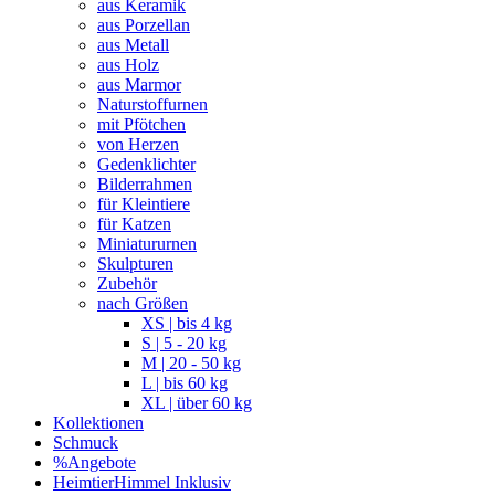
aus Keramik
aus Porzellan
aus Metall
aus Holz
aus Marmor
Naturstoffurnen
mit Pfötchen
von Herzen
Gedenklichter
Bilderrahmen
für Kleintiere
für Katzen
Miniatururnen
Skulpturen
Zubehör
nach Größen
XS | bis 4 kg
S | 5 - 20 kg
M | 20 - 50 kg
L | bis 60 kg
XL | über 60 kg
Kollektionen
Schmuck
%Angebote
HeimtierHimmel Inklusiv