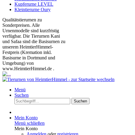
Kupferurne LEVEL
Kleintierurne Oury
Qualitätstierurnen zu
Sonderpreisen. Alle
Urnenmodelle sind kurzfristig
verfügbar. Die Tierurnen Kani
und Safaa sind die Basisurnen zu
unserem HeimtierHimmel-
Festpreis (Kremation inkl.
Basisurne in Dortmund und
Umgebung) von
www.HeimtierHimmel.de .
Menü
Suchen
Suchen
Mein Konto
Menü schließen
Mein Konto
Anmelden
oder
registrieren