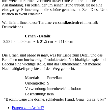
Ihre weichen Formen verleihen dieser Urne eine freundliche
Ausstrahlung. Für jeden, der um seinen Hund trauert, ist sie eine
einzigartige Erinnerung an die schöne gemeinsame Zeit. Diese Urne
ist auch in Weiß erhältlich.
Wir liefern Ihnen diese Tierurne
versandkostenfrei
innerhalb
Deutschlands.
Urnen - Details:
0,60 l
»
h 9,0 cm
»
b 21,5 cm
»
t 11,0 cm
Die Urnen sind
Made in Italy
, was für Liebe zum Detail und das
Bemühen um hochwertige Produkte steht. Nachhaltigkeit spielt bei
Baccini eine wichtige Rolle, und das Unternehmen hat mehrere
Nachhaltigkeitsprojekte auf den Weg gebracht.
Material:
Porzellan
Urnengröße:
S
Verwendung:
Innenbereich - Indoor
Beschriftung:
nein
"Baccini Cane che dorme, schlafender Hund, Grau | bis ca. 8 kg"
Fragen zum Artikel?