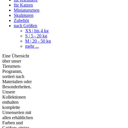
für Katzen
Miniatururnen
Skulpturen
Zubehör
nach Größen
XS | bis 4 kg
S | 5 - 20 kg
M | 20 - 50 kg
mehr ...
Eine Übersicht
über unser
Tierurnen-
Programm,
sortiert nach
Materialien oder
Besonderheiten.
Unsere
Kollektionen
enthalten
komplette
Urnenserien mit
allen erhältlichen
Farben und
Größen; einige