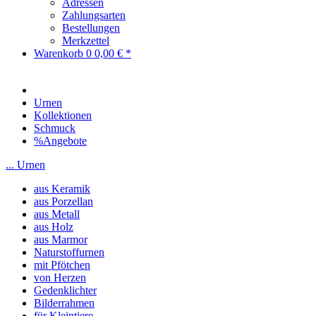
Adressen
Zahlungsarten
Bestellungen
Merkzettel
Warenkorb
0
0,00 € *
Urnen
Kollektionen
Schmuck
%Angebote
... Urnen
aus Keramik
aus Porzellan
aus Metall
aus Holz
aus Marmor
Naturstoffurnen
mit Pfötchen
von Herzen
Gedenklichter
Bilderrahmen
für Kleintiere